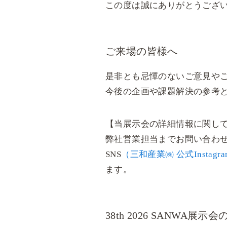
この度は誠にありがとうござ
ご来場の皆様へ
是非とも忌憚のないご意見や
今後の企画や課題解決の参考
【当展示会の詳細情報に関し
弊社営業担当までお問い合わ
SNS
（三和産業㈱ 公式Instagr
ます。
38th 2026 SANWA展示