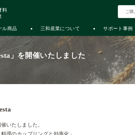
ご購
ナル商品
三和産業について
サポート事例
n Festa」を開催いたしました
た
esta
開催いたしました。
と料理のカップリングと効率化」